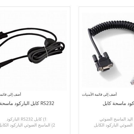
DB15، PS / 2، DIN 6PIN
2، DIN 6PI
أضف إلى قائمة الأمنيات
أضف إلى قائمة 
ركود ماسحة كابل
RS232 كابل الباركود ماسحة
1) كابل RS232 الباركود
2) الماسح الضوئي الباركود الكابل
توصيل: RJ45، RJ48، RJ50، USB، DB9،
3) التوصيل: J48، RJ50، USB، DB9