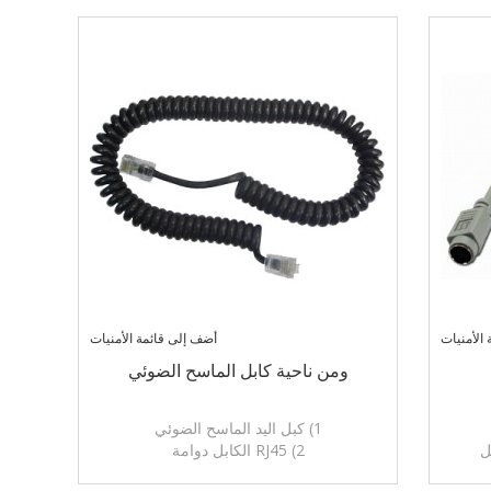
الأمنيات
أضف إلى قائمة الأمنيات
ومن ناحية كابل الماسح الضوئي
1) كبل اليد الماسح الضوئي
2) RJ45 الكابل دوامة
RJ45، R،
3) التوصيل: RJ45، RJ48، RJ50، USB، DB9،