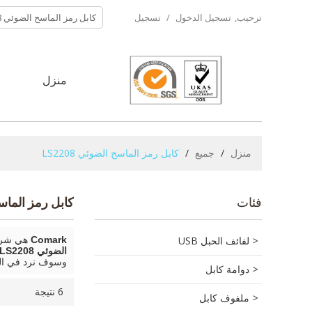
ترحيب,
تسجيل الدخول
/
تسجيل
منزل
ح
منزل
/
جميع
/
كابل رمز الماسح الضوئي LS2208
فئات
كابل رمز الماسح ا
لفائف الحبل USB
Comark
هي شركة
الضوئي LS2208
وسوف نرد في ال
دوامة كابل
6 نتيجة
ملفوف كابل