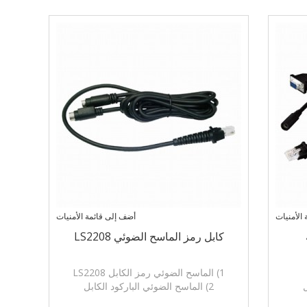
DB15، PS / 2، DIN 6PIN
الأمنيات
أضف إلى قائمة الأمنيات
كابل رمز الماسح الضوئي LS2208
1) الماسح الضوئي رمز الكابل LS2208
2) الماسح الضوئي الباركود الكابل
RJ45، R،