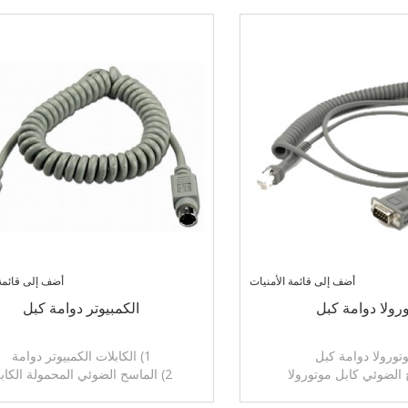
أضف إلى قائمة الأمنيات
أضف إلى قائمة 
رولا دوامة كبل
الكمبيوتر دوامة كبل
1) الكابلات الكمبيوتر دوامة
2) الماسح الضوئي المحمولة الكابل
لتوصيل: RJ45، USB، DB9، DB15، PS /
3) التوصيل: J48، RJ50، USB، DB9