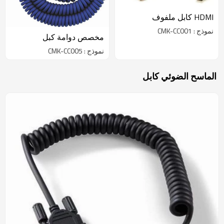
HDMI كابل ملفوف
نموذج : CMK-CC001
مخصص دوامة كبل
نموذج : CMK-CC005
الماسح الضوئي كابل