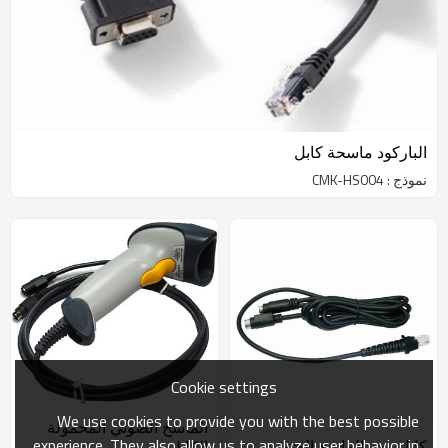
الباركود ماسحة كابل
نموذج : CMK-HS004
Cookie settings
We use cookies to provide you with the best possible
الماسح الضوئي المحمولة
experience. They also allow us to analyze user behavior in
كابل رمز الماسح الضوئي
الكابل