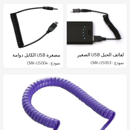
لفائف الحبل USB الصغير
مصغرة USB الكابل دوامة
نموذج : CMK-US003
نموذج : CMK-US004