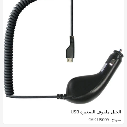
الحبل ملفوف الصغيرة USB
نموذج : CMK-US009