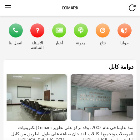
COMARK
حولنا
نتاج
مدونة
أخبار
الأسئلة
اتصل بنا
الشائعة
دوامة كابل
منذ بدايتنا في عام 2002، وقد تركز على تطوير Comark إلكترونيات
الموصلات وتجميع الكابلات. لقد حان صناعة على طول الطريق من كابل
لولبية، ملفوف الكابل، والكابل مخصص OEM، كابل VGA، DVI الكابل،