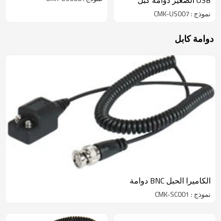
USB الصغير دوامة كبل
نموذج : CMK-US007
دوامة كابل
الكاميرا الحبل BNC دوامة
نموذج : CMK-SC001