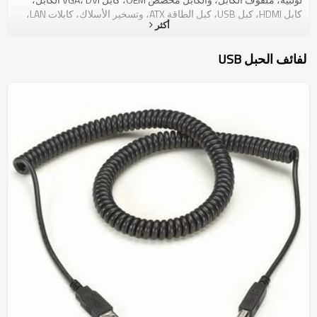
كابل HDMI، كبل USB، كبل الطاقة ATX، وتسخير الأسلاك، كابلات LAN،
أكثر
كابل SATA وما إلى ذلك. نوع العمل: مصنعمبيعاتها السنوية: 8 ملايين دولار
أمريكيR & D الموظفين: 12QC الموظفين: 28عدد الموظفين:
350الأسواق الرئيسية: آسيا وأستراليا وأوروبا وأمريكاالمزايا الأساسية:
لفائف الحبل USB
الموجهة نحو السوق، وباسعار تنافسية المهندسين ومصممي المنتجات
الالكترونية في قسم البحث والتطوير وصقل دائما منتجاتنا والمضي قدما
في الطلب الصناعي. يؤدي هذا الفريق الجديد شركتنا على القيمة
المضافة، والعرف تماما التصميم في المنتجات. وكان هناك دائما Comark
كل خطوة من تطوير الصناعة. Comark هو 14001:2004 ISO 9001:2000
وشهادة الصانع مع 8 سنوات خبرة OEM ODM والكابل. نحمي الاستثمار
عملائنا. كما هو الحال دائما، ونحن نركز على تحقيق شعارنا: "أن تكون
أفضل Solutionist في العالم للموصلات وكابلات الجمعية". ثلاث كلمات
يقول حقا ما هو Comark حول: الجودة والقيمة، والثقة. منتجاتنا هي بنفايات
ومتوافقة GP. Comark توفر الكابلات المخصصة للعملاء OEM
الاستراتيجية. في محاولة الحفاظ على قدرتها التنافسية، وبناء على
Comark الكفاءات الأساسية الرامية إلى توفير حلول الربط والتأكد من أن
الحلول التي تحتاج إليها متاحة كلما وحيثما كنت في حاجة إليها.