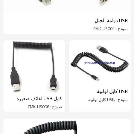
USB دوامة الحبل
نموذج : CMK-US001
USB كابل لولبية
كابل USB لفائف صغيرة
نموذج : USB كابل لولبية
نموذج : CMK-US006