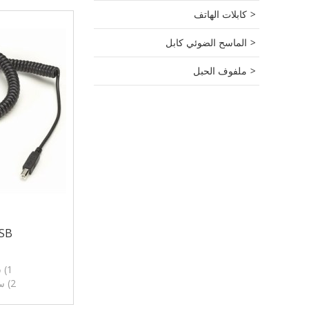
كابلات الهاتف
الماسح الضوئي كابل
ملفوف الحبل
USB دوامة
1) سلك USB دوامة
2) سلك USB ملفوف
3) PU، PP، والمواد، واستخدام مرنة