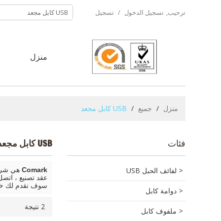
ترحيب,
تسجيل الدخول
/
تسجيل
منزل
ح
منزل
/
جميع
/
USB كابل مجعد
فئات
USB كابل مجعد
لفائف الحبل USB
Comark
هي شركة
عقد تصنيع ، اتص
سوف نقدم لك خ
دوامة كابل
2 نتيجة
ملفوف كابل